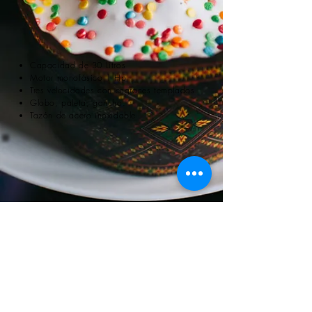
Capacidad de 30 Litros
Motor monofásico 1 Hp
Tres velocidades con engranes templados
Globo, paleta, gancho.
Tazón de acero inoxidable
Capacidad de 20 Litros
Motor monofásico 3/4 Hp
Tres velocidades con engranes templados
Globo, paleta, gancho.